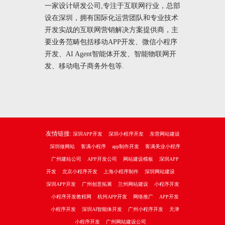
一家设计研发公司,专注于互联网行业，总部
设在深圳，拥有国际化运营团队和专业技术
开发实战的互联网营销解决方案提供商，主
要业务范畴包括移动APP开发、微信小程序
开发、AI Agent智能体开发、智能物联网开
发、移动电子商务外包等.
友情链接:
深圳APP开发
深圳小程序开发
东营网站建设
深圳做网站
客满小程序
app制作开发
客满美业小程序
广州建站公司
APP开发公司
网站建设模板
深圳APP
开发
北京小程序开发
上海小程序制作
深圳网站建设
深圳APP开发
广州创意拓展
兰州网站建设
小程序开发
小程序开发教程网
杭州APP开发
网络推广
APP开发
小程序开发
深圳AI智能体开发
广州小程序开发
天津
小程序开发
广州网站建设公司