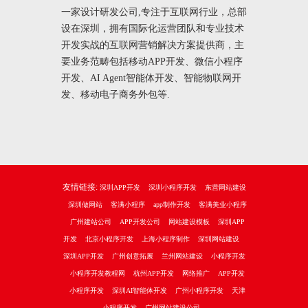
一家设计研发公司,专注于互联网行业，总部
设在深圳，拥有国际化运营团队和专业技术
开发实战的互联网营销解决方案提供商，主
要业务范畴包括移动APP开发、微信小程序
开发、AI Agent智能体开发、智能物联网开
发、移动电子商务外包等.
友情链接:
深圳APP开发
深圳小程序开发
东营网站建设
深圳做网站
客满小程序
app制作开发
客满美业小程序
广州建站公司
APP开发公司
网站建设模板
深圳APP
开发
北京小程序开发
上海小程序制作
深圳网站建设
深圳APP开发
广州创意拓展
兰州网站建设
小程序开发
小程序开发教程网
杭州APP开发
网络推广
APP开发
小程序开发
深圳AI智能体开发
广州小程序开发
天津
小程序开发
广州网站建设公司