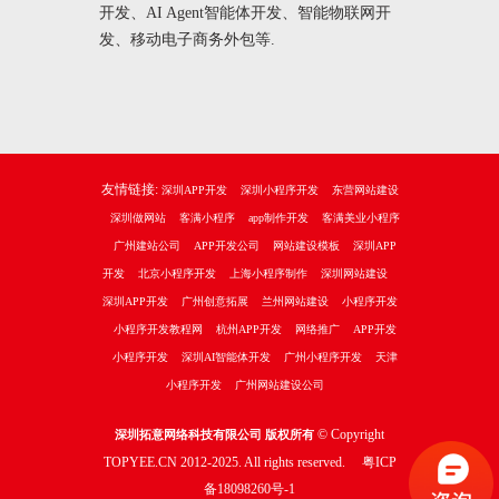
开发、AI Agent智能体开发、智能物联网开
发、移动电子商务外包等.
友情链接:
深圳APP开发
深圳小程序开发
东营网站建设
深圳做网站
客满小程序
app制作开发
客满美业小程序
广州建站公司
APP开发公司
网站建设模板
深圳APP
开发
北京小程序开发
上海小程序制作
深圳网站建设
深圳APP开发
广州创意拓展
兰州网站建设
小程序开发
小程序开发教程网
杭州APP开发
网络推广
APP开发
小程序开发
深圳AI智能体开发
广州小程序开发
天津
小程序开发
广州网站建设公司
© Copyright
深圳拓意网络科技有限公司 版权所有
TOPYEE.CN 2012-2025. All rights reserved.
粤ICP
备18098260号-1