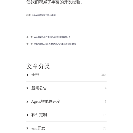
使我们积累了丰富的开发经验。
标签:
,
移动APP应用解决方案
大数据
上一篇:
app开发容易产生的几大误区你知道吗？
下一篇:
视频号搭配小程序,打造自己的本地数字化账号
文章分类
全部
364
新闻公告
4
Agent智能体开发
5
软件定制
13
app开发
78