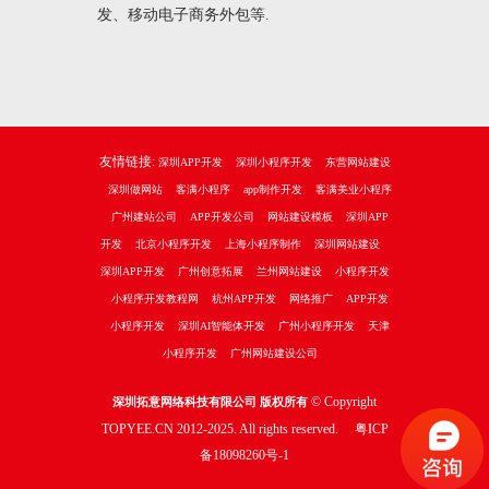
发、移动电子商务外包等.
友情链接:
深圳APP开发
深圳小程序开发
东营网站建设
深圳做网站
客满小程序
app制作开发
客满美业小程序
广州建站公司
APP开发公司
网站建设模板
深圳APP
开发
北京小程序开发
上海小程序制作
深圳网站建设
深圳APP开发
广州创意拓展
兰州网站建设
小程序开发
小程序开发教程网
杭州APP开发
网络推广
APP开发
小程序开发
深圳AI智能体开发
广州小程序开发
天津
小程序开发
广州网站建设公司
© Copyright
深圳拓意网络科技有限公司 版权所有
TOPYEE.CN 2012-2025. All rights reserved.
粤ICP
备18098260号-1