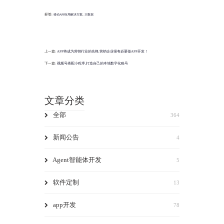
标签:
,
移动APP应用解决方案
大数据
上一篇:
APP将成为营销行业的先锋,营销企业很有必要做APP开发！
下一篇:
视频号搭配小程序,打造自己的本地数字化账号
文章分类
全部
364
新闻公告
4
Agent智能体开发
5
软件定制
13
app开发
78