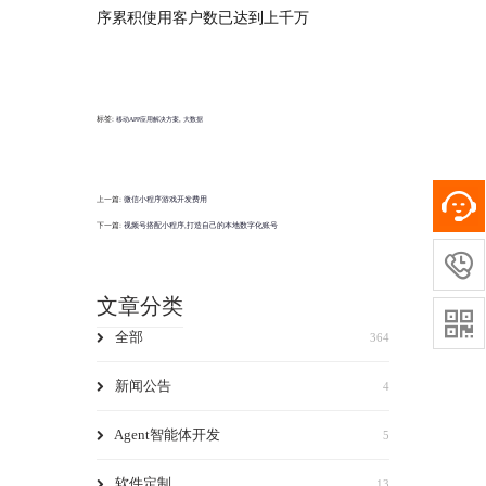
序累积使用客户数已达到上千万
标签:
,
移动APP应用解决方案
大数据
上一篇:
微信小程序游戏开发费用
下一篇:
视频号搭配小程序,打造自己的本地数字化账号

文章分类

全部
364
新闻公告
4
Agent智能体开发
5
软件定制
13