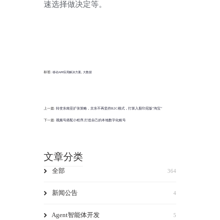
速选择做决定等。
标签:
,
移动APP应用解决方案
大数据
上一篇:
转变东南亚扩张策略，京东不再坚持B2C模式，打算入股印尼版“淘宝”
下一篇:
视频号搭配小程序,打造自己的本地数字化账号
文章分类
全部
364
新闻公告
4
Agent智能体开发
5