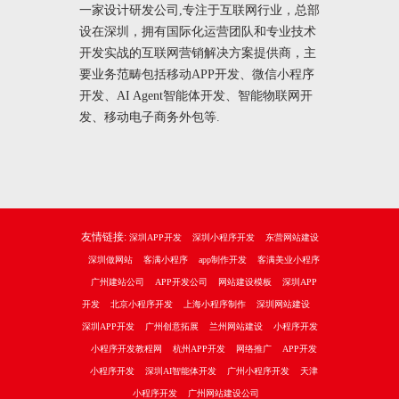
一家设计研发公司,专注于互联网行业，总部
设在深圳，拥有国际化运营团队和专业技术
开发实战的互联网营销解决方案提供商，主
要业务范畴包括移动APP开发、微信小程序
开发、AI Agent智能体开发、智能物联网开
发、移动电子商务外包等.
友情链接:
深圳APP开发
深圳小程序开发
东营网站建设
深圳做网站
客满小程序
app制作开发
客满美业小程序
广州建站公司
APP开发公司
网站建设模板
深圳APP
开发
北京小程序开发
上海小程序制作
深圳网站建设
深圳APP开发
广州创意拓展
兰州网站建设
小程序开发
小程序开发教程网
杭州APP开发
网络推广
APP开发
小程序开发
深圳AI智能体开发
广州小程序开发
天津
小程序开发
广州网站建设公司